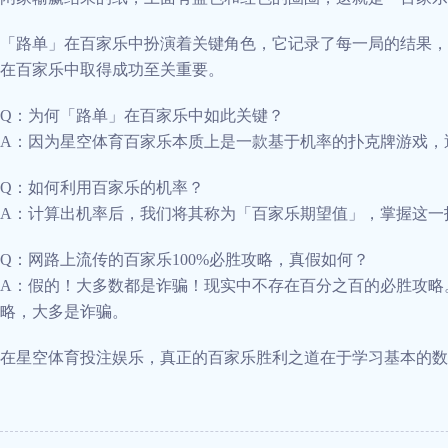
「路单」在百家乐中扮演着关键角色，它记录了每一局的结果，
在百家乐中取得成功至关重要。
Q：为何「路单」在百家乐中如此关键？
A：因为星空体育百家乐本质上是一款基于机率的扑克牌游戏，
Q：如何利用百家乐的机率？
A：计算出机率后，我们将其称为「百家乐期望值」，掌握这一
Q：网路上流传的百家乐100%必胜攻略，真假如何？
A：假的！大多数都是诈骗！现实中不存在百分之百的必胜攻略
略，大多是诈骗。
在星空体育投注娱乐，真正的百家乐胜利之道在于学习基本的数